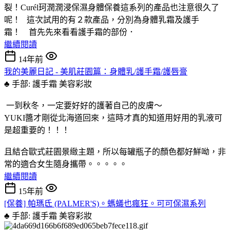
裂！Curél珂潤潤浸保濕身體保養這系列的產品也注意很久了
呢！ 這次試用的有２款產品，分別為身體乳霜及護手
霜！ 首先先來看看護手霜的部份．
繼續閱讀
14年前
我的美麗日記 - 美肌莊園篇：身體乳/護手霜/護唇膏
♣ 手部: 護手霜
美容彩妝
一到秋冬，一定要好好的護著自己的皮膚～
YUKI醬才剛從北海道回來，這時才真的知道用好用的乳液可
是超重要的！！！
且結合歐式莊園景緻主題，所以每罐瓶子的顏色都好鮮呦，非
常的適合女生隨身攜帶。。。。。
繼續閱讀
15年前
[保養] 帕瑪氐 (PALMER'S)。螞蟻也瘋狂。可可保濕系列
♣ 手部: 護手霜
美容彩妝