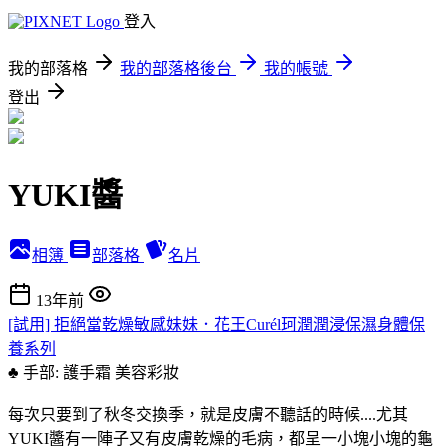
登入
我的部落格
我的部落格後台
我的帳號
登出
YUKI醬
相簿
部落格
名片
13年前
[試用] 拒絕當乾燥敏感妹妹．花王Curél珂潤潤浸保濕身體保
養系列
♣ 手部: 護手霜
美容彩妝
每次只要到了秋冬交換季，就是皮膚不聽話的時候....尤其
YUKI醬有一陣子又有皮膚乾燥的毛病，都呈一小塊小塊的龜