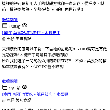
這裡的餅可是都用人手的製餅方式卻一直留存，從搓皮、製
餡、造餅到焗餅，全都在這小小的店內進行呦!!
繼續閱讀
15年前
[澳門] 莫義記甜點老店。木槺布丁
@ 氹仔
美味食記
來到澳門怎麼可以不食一下當地的甜點呢!! YUKI醬可是有做
足功課呦! 木槺布丁可是其中必吃的呢!!
所以我們選了一間聞名遠播的老店來吃!! 不過，莫義記的榴
槤雪糕是很有名，但YUKI醬不敢食!
繼續閱讀
15年前
[澳門] 撐死也要吃。誠昌飯店。水蟹粥
@ 氹仔
美味食記