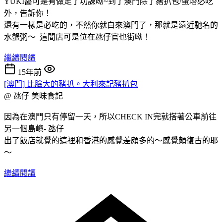
YUKI醬可是有做足了功課呦~到了澳門除了豬扒包/蛋塔必吃
外，告訴你！
還有一樣是必吃的，不然你就白來澳門了，那就是遠近馳名的
水蟹粥～ 這間店可是位在氹仔官也街呦！
繼續閱讀
15年前
[澳門] 比臉大的豬扒。大利來記豬扒包
@ 氹仔
美味食記
因為在澳門只有停留一天，所以CHECK IN完就搭著公車前往
另一個島嶼- 氹仔
出了飯店就覺的這裡和香港的感覺差頗多的～感覺頗復古的耶
～
繼續閱讀