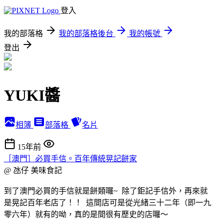
登入
我的部落格
我的部落格後台
我的帳號
登出
YUKI醬
相簿
部落格
名片
15年前
［澳門］必買手信。百年傳統晃記餅家
@ 氹仔
美味食記
到了澳門必買的手信就是餅類囉~ 除了鉅記手信外，再來就
是晃記百年老店了！！ 這間店可是從光緒三十二年（即一九
零六年）就有的呦，真的是間很有歷史的店囉～