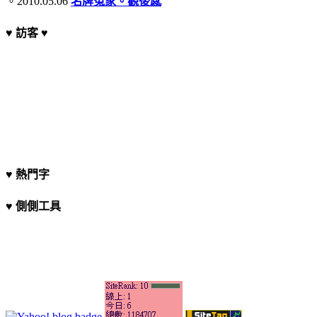
。2010.05.06
名牌冤家。觀後感
♥ 訪客 ♥
♥ 熱門字
♥ 側側工具