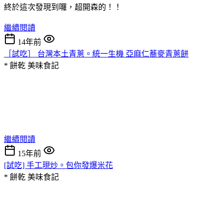
終於這次發現到囉，超開森的！！
繼續閱讀
14年前
［試吃］ 台灣本土青蔥。統一生機 亞麻仁蕎麥青蔥餅
* 餅乾
美味食記
繼續閱讀
15年前
[試吃] 手工現炒。包你發爆米花
* 餅乾
美味食記