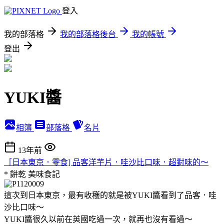
登入
我的部落格
我的部落格後台
我的帳號
登出
YUKI醬
相簿
部落格
名片
13年前
［日本東京．零食] 品客洋芋片．哇沙比口味．超對味的～
* 餅乾
美味食記
這次到日本東京，最有收穫的就是被YUKI醬看到了品客．哇
沙比口味～
YUKI醬很久以前在英國吃過一次，就再也沒有看過～