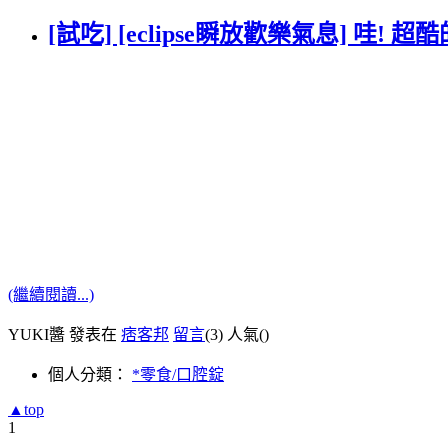
[試吃] [eclipse瞬放歡樂氣息] 哇!
(繼續閱讀...)
YUKI醬 發表在
痞客邦
留言
(3)
人氣(
)
個人分類：
*零食/口腔錠
▲top
1