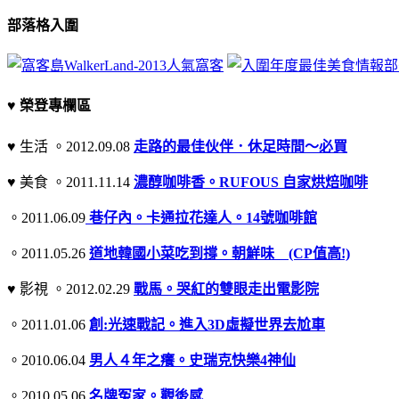
部落格入圍
♥ 榮登專欄區
♥ 生活 。2012.09.08
走路的最佳伙伴．休足時間～必買
♥ 美食 。2011.11.14
濃醇咖啡香。RUFOUS 自家烘焙咖啡
。2011.06.09
巷仔內。卡通拉花達人。14號咖啡館
。2011.05.26
道地韓國小菜吃到撐。朝鮮味 (CP值高!)
♥ 影視 。2012.02.29
戰馬。哭紅的雙眼走出電影院
。2011.01.06
創:光速戰記。進入3D虛擬世界去尬車
。2010.06.04
男人４年之癢。史瑞克快樂4神仙
。2010.05.06
名牌冤家。觀後感