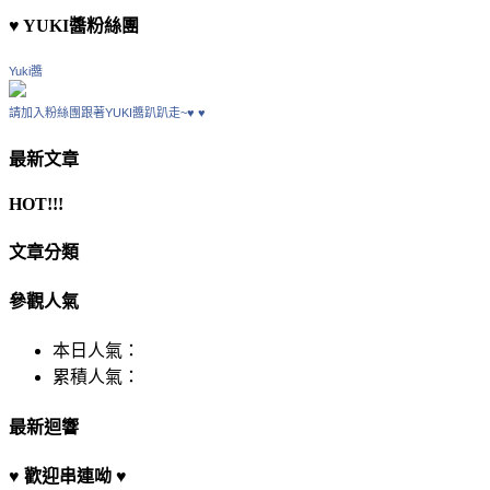
♥ YUKI醬粉絲團
Yuki醬
請加入粉絲團跟著YUKI醬趴趴走~♥ ♥
最新文章
HOT!!!
文章分類
參觀人氣
本日人氣：
累積人氣：
最新迴響
♥ 歡迎串連呦 ♥