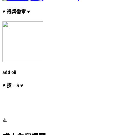
♥ 得獎徽章 ♥
add oil
♥ 按 = $ ♥
⚠️