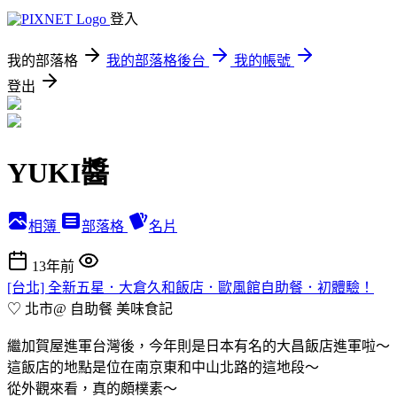
登入
我的部落格
我的部落格後台
我的帳號
登出
YUKI醬
相簿
部落格
名片
13年前
[台北] 全新五星．大倉久和飯店．歐風館自助餐．初體驗！
♡ 北市@ 自助餐
美味食記
繼加賀屋進軍台灣後，今年則是日本有名的大昌飯店進軍啦～
這飯店的地點是位在南京東和中山北路的這地段～
從外觀來看，真的頗樸素～