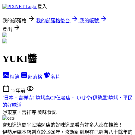
登入
我的部落格
我的部落格後台
我的帳號
登出
YUKI醬
相簿
部落格
名片
12年前
[日本．吉祥寺] 燒烤高CP值老店． いせや(伊勢屋)燒烤．平民
的好味道
＠東京．吉祥寺
美味食記
會知道這間平民燒烤店的好味道是看有許多人都在推薦！
伊勢屋總本店創立於1928年，沒想到到現在已經有八十餘年的