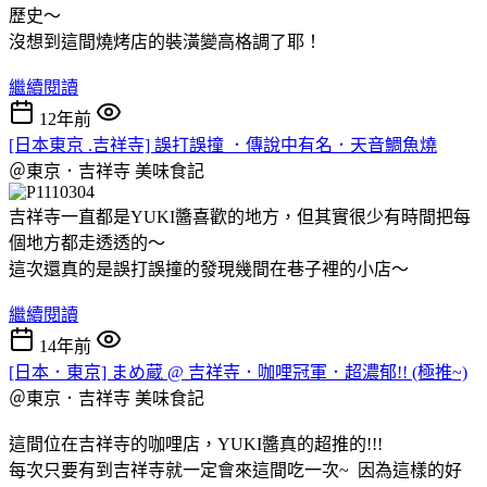
歷史～
沒想到這間燒烤店的裝潢變高格調了耶！
繼續閱讀
12年前
[日本東京 .吉祥寺] 誤打誤撞 ．傳說中有名．天音鯛魚燒
＠東京．吉祥寺
美味食記
吉祥寺一直都是YUKI醬喜歡的地方，但其實很少有時間把每
個地方都走透透的～
這次還真的是誤打誤撞的發現幾間在巷子裡的小店～
繼續閱讀
14年前
[日本．東京] まめ蔵 @ 吉祥寺．咖哩冠軍．超濃郁!! (極推~)
＠東京．吉祥寺
美味食記
這間位在吉祥寺的咖哩店，YUKI醬真的超推的!!!
每次只要有到吉祥寺就一定會來這間吃一次~ 因為這樣的好