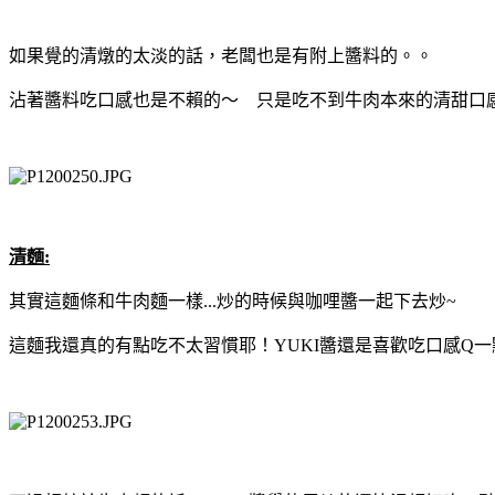
如果覺的清燉的太淡的話，老闆也是有附上醬料的。。
沾著醬料吃口感也是不賴的～ 只是吃不到牛肉本來的清甜口
清麵:
其實這麵條和牛肉麵一樣...炒的時候與咖哩醬一起下去炒~
這麵我還真的有點吃不太習慣耶！YUKI醬還是喜歡吃口感Q一點