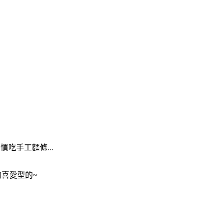
吃手工麵條...
的喜愛型的~