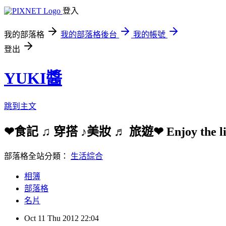
登入
我的部落格
我的部落格後台
我的帳號
登出
YUKI醬
跳到主文
❤食記 ♫ 穿搭 ♪美妝 ♬ 旅遊❤ Enjoy the li
部落格全站分類：
生活綜合
相簿
部落格
名片
Oct
11
Thu
2012
22:04