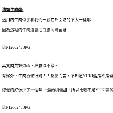
清燉牛肉麵:
這用的牛肉似乎和我們一般在外面吃的不太一樣耶....
因為這裡的牛肉還會把白膜同時留著...
其實肉質算還ok，紋露還不錯～
有嫰外，牛肉香也很夠！！整體而言，不知道YUKI醬是不是習慣
總覺的好像少了一個味~~湯頭稍偏甜，所以比較不是YUKI醬