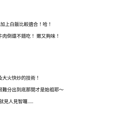
乎加上白飯比較適合！哈！
肉倒還不錯吃！ 嫰又夠味！
及大火快炒的技術！
很難分出到底那間才是始祖耶～
人見智囉.....