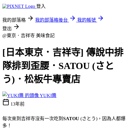
登入
我的部落格
我的部落格後台
我的帳號
登出
@東京．吉祥寺
美味食記
[日本東京．吉祥寺] 傳說中排
隊排到歪腰．SATOU (さと
う)．松板牛專賣店
YUKI醬
13年前
每次來到吉祥寺沒有一次吃到
SATOU
(さとう)，因為人都爆
多！